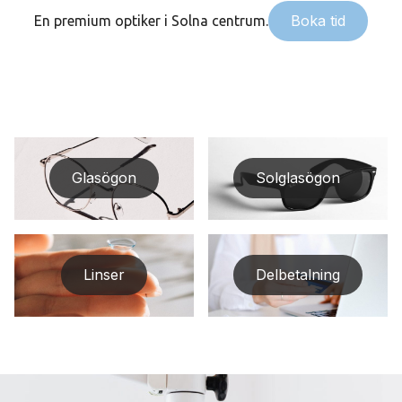
Boka tid
En premium optiker i Solna centrum.
Glasögon
Solglasögon
Linser
Delbetalning