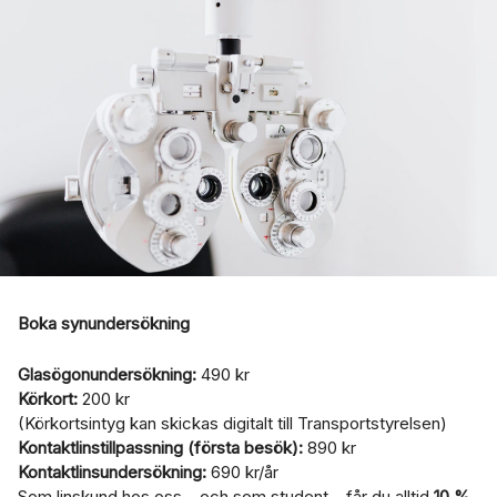
Boka synundersökning
Glasögonundersökning:
490 kr
Körkort:
200 kr
(Körkortsintyg kan skickas digitalt till Transportstyrelsen)
Kontaktlinstillpassning (första besök):
890 kr
Kontaktlinsundersökning:
690 kr/år
Som linskund hos oss – och som student – får du alltid
10 %