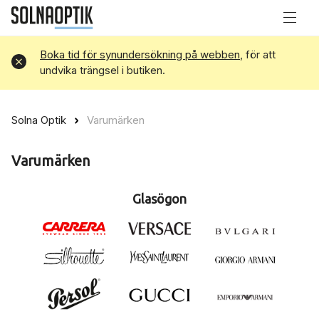
Boka tid för synundersökning på webben
, för att
Avvisa
undvika trängsel i butiken.
Solna Optik
Varumärken
Varumärken
Glasögon